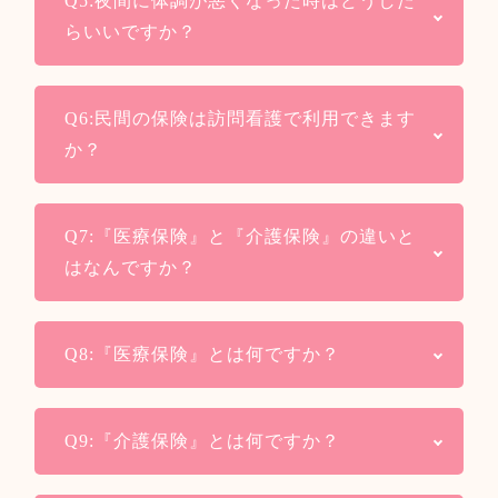
Q5:夜間に体調が悪くなった時はどうした
ただし、訪問のお時間はご相談させて頂く
しかし、SOY訪問看護ステーション
らいいですか？
場合がございます。
大野城では自費サービスも用意しているの
で、お気軽にご相談下さい。
A：緊急時の連絡先を契約時にお渡ししてい
Q6:民間の保険は訪問看護で利用できます
るため、そちらへご連絡下さい。
か？
そこから訪問が必要なのか電話対応でよい
のか、主治医または医療機関への相談が必
A：民間の医療保険では通院や入院が対象に
要なのかを看護師が判断いたします。
Q7:『医療保険』と『介護保険』の違いと
なり、あくまでも医療行為に対しての保険
はなんですか？
になります。急な病気や事故による出費を
サポートするための保険になりますので、
A：『医療保険』と『介護保険』は同じ保険
訪問看護のように継続的な医療行為に対し
Q8:『医療保険』とは何ですか？
ですが、医療行為の治療費を一部負担して
ては、カバーすることができません。ただ
くれることで経済的なサポートをしてくれ
し、医療保険の保証内容に訪問看護が含ま
A：『医療保険』とは病気になった時や、事
るのが『医療保険』、65歳以上で介護が必
れている場合が稀にありますので、ご加入
Q9:『介護保険』とは何ですか？
故をした時にかかる治療費の一部を負担し
要になった時に介護にあたる利用料を給付
されている医療保険の相談窓口で「訪問看
てくれる保険になります。一般的な治療で
してくれるのが『介護保険』になります。
護で利用できるかどうか」を確認なさって