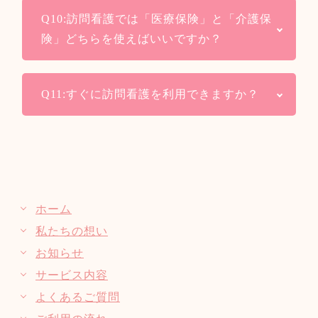
A：介護保険とは介護が必要となった人に対
あれば自費であっても極端な費用になるこ
同じ保険という言葉が入っており、どちら
ください。
Q10:訪問看護では「医療保険」と「介護保
してかかる費用を給付してくれる制度で
とはありませんが、病気や怪我の治療の中
も経済的な負担をカバーしてくれるという
険」どちらを使えばいいですか？
す。自分が高齢になり、介護が必要になっ
には非常に高額な治療費になるケースがあ
意味では同じですが、カバーする内容は異
た時だけでなく、家族に介護が必要になっ
り、それを自費負担するとなると厳しくな
なります。
A：医療保険と介護保険のどちらを利用する
た時にもサポートしてくれます。介護保険
り医療費による貧困が生じてしまう可能性
Q11:すぐに訪問看護を利用できますか？
かについては、訪問看護を利用なさる方の
では、単なる入浴や食事の介助といった身
があります。
ご体調やご年齢と大きく関係いたします。
の周りの世話のイメージが強いですが、被
介護保険
A：お申し出からご利用までの日数は、医師
そうなると、医療費により生活を圧迫して
医療保険の場合には訪問看護を利用する時
介護者の自立を支援していく「自立支援」
からの指示書次第になりますが早ければ即
しまい、安定した生活を送ることが出来な
の回数などが制限されておりどちらを利用
や、介護サービスを自由に選択し総合的に
介護給付
日、
くなってしまいますので、国が定めた『医
するかは、健康状態や年齢により考慮され
受けることが出来る「利用者本位」、収め
遅くとも3営業日ほどで開始となります。
要介護５
療保険』に加入することで治療費の一部を
ます。なお、ご自身がどちらの保険に該当
た保険料に伴ってサービスや給付を受ける
ホーム
要介護４
負担しきちんと治療を受けるだけでなく安
するかについては、以下のチャートでお調
ことが出来る「社会保険方式」の3つを中
私たちの想い
要介護３
定した生活を送ることが出来るようになり
べすることが出来ます。
心に取り組みが行われています。
要介護２
お知らせ
ます。
介護保険は高齢者が自立した生活を送ると
要介護１
サービス内容
医療保険には、社会保険としての公的な医
共に、しっかりと尊厳を持った人生を歩ん
よくあるご質問
療保険と、民間企業が提供している医療保
でいけるように、地域社会全体で支えてい
予防給付