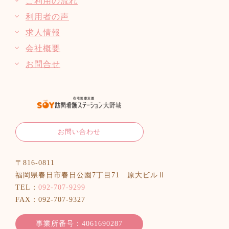
ご利用の流れ
険があります。民間企業が提供している医
こうということが大きな理念です。
要支援２
利用者の声
療保険は、入院や手術、がんなどの大きな
要支援１
介護保険は成人した時から払わなければな
求人情報
病気に対して手厚い保証がある医療保険に
らないのではなく、40歳以上になった月か
会社概要
なり、自分が経済的にカバーしていきたい
ら加入することになりますので、その月か
ことに関して、任意で加入することが出来
お問合せ
ら支払いがスタートします。支払いは義務
ます。民間の企業が行っている医療保険
になりますので、必ず介護保険料は支払わ
は、公的な医療保険では不安な部分のプラ
医療保険
なければなりません。介護保険の制度によ
スαとして加入することが出来ます。義務
り、被介護者の方は介護保険を利用するこ
ではありませんので、加入している人によ
（1）要支援・要介護者のうち
とが出来ます。特定疾患をもつ40歳以上、
お問い合わせ
って保障内容か加入条件は異なります。
65歳未満の方も介護保険を利用することが
厚生労働大臣の定める疾病等の方
任意で加入することが出来る民間企業が提
出来ます。39歳以下の方は、介護が必要で
〒816-0811
特別訪問看護指示書が交付された場合
供している医療保険に対して、公的な医療
あっても介護保険を利用することは出来ま
福岡県春日市春日公園7丁目71 原大ビルⅡ
精神科訪問看護指示書が交付された認
保険は国民が何らかの公的な医療保険に加
TEL：
092-707-9299
せん。
知症以外の精神疾患患者
入することが決められています。公的な医
FAX：092-707-9327
医療保険①
療保険に加入していないと、病院を受診し
（２）非該当者
事業所番号：4061690287
・第一号被保険者…65歳以上
40歳以下の場合や40歳~64歳で特定疾患
た時に全額自費負担になってしまい、治療