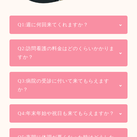
Q1:週に何回来てくれますか？
A：医療保険では基本的には週3回となってい
Q2:訪問看護の料金はどのくらいかかりま
ます。
すか？
利用者様の状態や疾患によっては、制限な
く訪問できる場合があります。
A：保険の負担割合や限度額認定によって料
介護保険では介護度と他の利用サービスに
Q3:病院の受診に付いて来てもらえます
金は人それぞれです。
よって、訪問できる回数が異なるためケア
か？
看護師から説明させて頂きますので、お気
マネージャーさんと相談して、訪問回数を
軽にお問合せください。
決めます。
A：訪問看護は受診同行は行っておりませ
Q4:年末年始や祝日も来てもらえますか？
ん。
※車に乗せることも不可となっておりま
A：訪問が必要な場合には訪問いたします。
す。